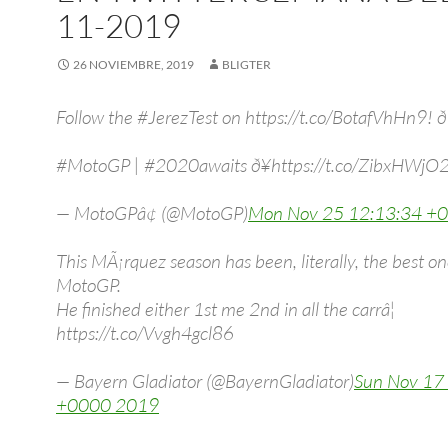
11-2019
26 NOVIEMBRE, 2019
BLIGTER
Follow the #JerezTest on https://t.co/BotafVhHn9! ð
#MotoGP | #2020awaits ð¥https://t.co/ZibxHWjO
— MotoGPâ¢ (@MotoGP)
Mon Nov 25 12:13:34 +
This MÃ¡rquez season has been, literally, the best on
MotoGP.
He finished either 1st me 2nd in all the carrâ¦
https://t.co/Vvgh4gcl86
— Bayern Gladiator (@BayernGladiator)
Sun Nov 17
+0000 2019