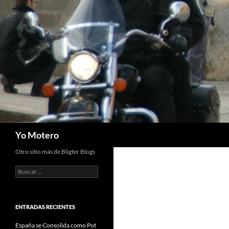
Saltar
al
contenido
Buscar
Yo Motero
Otro sitio más de Bligter Blogs
Buscar:
ENTRADAS RECIENTES
España se Consolida como Pot