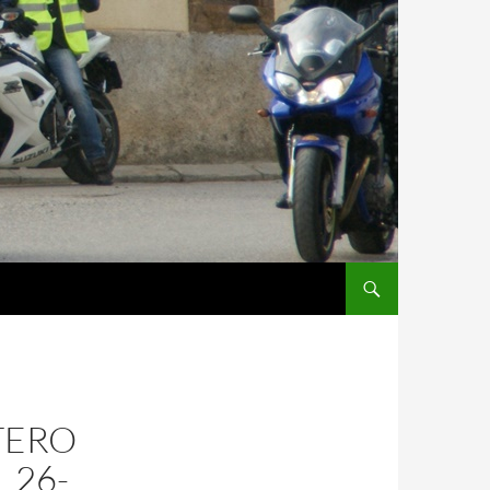
TERO
 26-